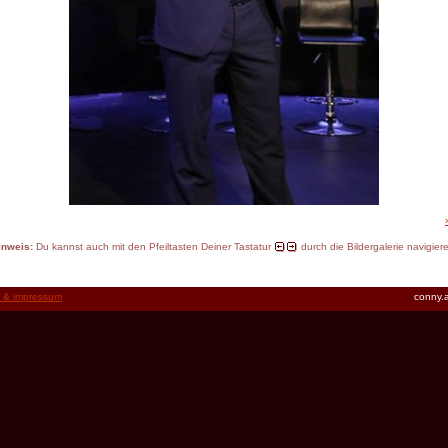
inweis:
Du kannst auch mit den Pfeiltasten Deiner Tastatur
durch die Bildergalerie navigier
t & impressum
conny.a