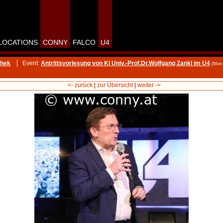
LOCATIONS
CONNY
FALCO
U4
thek
Event:
Antrittsvorlesung von KI Univ.-Prof.Dr.Wolfgang Zankl im U4
(Mon
<- zurück
|
zur Übersicht
|
weiter ->