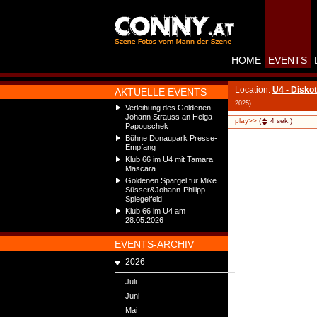
HOME
EVENTS
Location:
U4 - Disko
AKTUELLE EVENTS
2025)
Verleihung des Goldenen
Johann Strauss an Helga
play>>
(
4
sek.)
Papouschek
Bühne Donaupark Presse-
Empfang
Klub 66 im U4 mit Tamara
Mascara
Goldenen Spargel für Mike
Süsser&Johann-Philipp
Spiegelfeld
Klub 66 im U4 am
28.05.2026
EVENTS-ARCHIV
2026
Juli
Juni
Mai