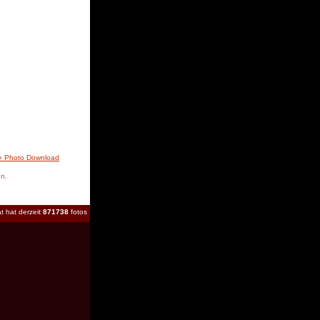
» Photo Download
en.
t hat derzeit
871738
fotos