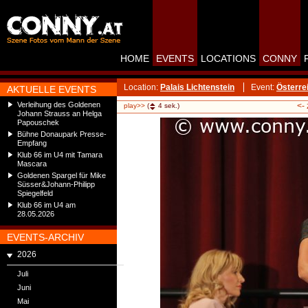
HOME
EVENTS
LOCATIONS
CONNY
Location:
Palais Lichtenstein
Event:
Österre
AKTUELLE EVENTS
Verleihung des Goldenen
<-
play>>
(
4
sek.)
Johann Strauss an Helga
Papouschek
Bühne Donaupark Presse-
Empfang
Klub 66 im U4 mit Tamara
Mascara
Goldenen Spargel für Mike
Süsser&Johann-Philipp
Spiegelfeld
Klub 66 im U4 am
28.05.2026
EVENTS-ARCHIV
2026
Juli
Juni
Mai