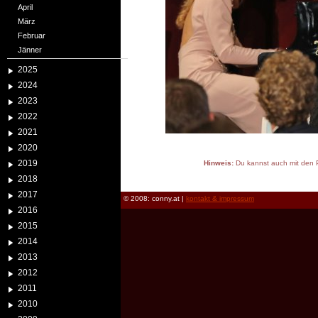
April
März
Februar
Jänner
2025
2024
2023
2022
2021
2020
2019
Hinweis:
Du kannst auch mit den P
reload
2018
2017
© 2008: conny.at |
kontakt & impressum
2016
2015
2014
2013
2012
2011
2010