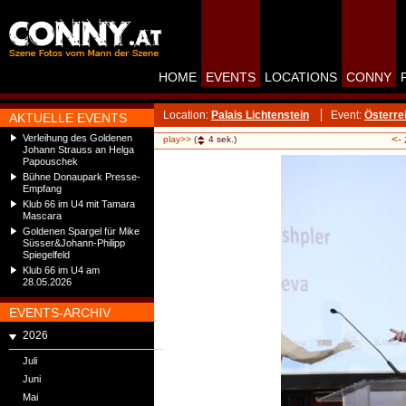
HOME
EVENTS
LOCATIONS
CONNY
Location:
Palais Lichtenstein
Event:
Österre
AKTUELLE EVENTS
Verleihung des Goldenen
<-
play>>
(
4
sek.)
Johann Strauss an Helga
Papouschek
Bühne Donaupark Presse-
Empfang
Klub 66 im U4 mit Tamara
Mascara
Goldenen Spargel für Mike
Süsser&Johann-Philipp
Spiegelfeld
Klub 66 im U4 am
28.05.2026
EVENTS-ARCHIV
2026
Juli
Juni
Mai