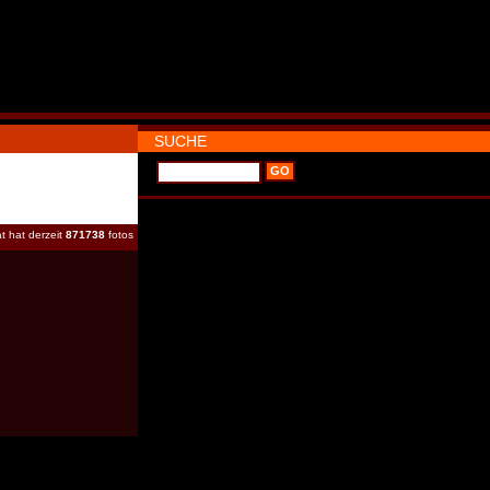
SUCHE
t hat derzeit
871738
fotos