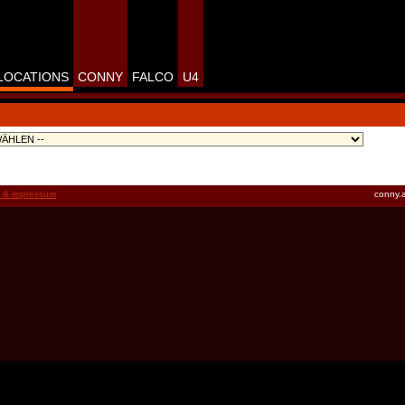
LOCATIONS
CONNY
FALCO
U4
t & impressum
conny.a