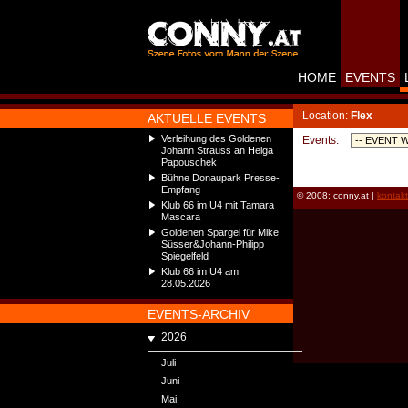
HOME
EVENTS
Location:
Flex
AKTUELLE EVENTS
Verleihung des Goldenen
Events:
Johann Strauss an Helga
Papouschek
Bühne Donaupark Presse-
Empfang
© 2008: conny.at |
kontak
Klub 66 im U4 mit Tamara
Mascara
Goldenen Spargel für Mike
Süsser&Johann-Philipp
Spiegelfeld
Klub 66 im U4 am
28.05.2026
EVENTS-ARCHIV
2026
Juli
Juni
Mai