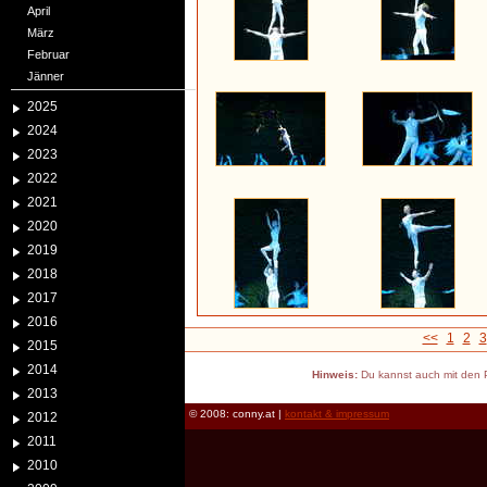
April
März
Februar
Jänner
2025
2024
2023
2022
2021
2020
2019
2018
2017
2016
<<
1
2
3
2015
2014
Hinweis:
Du kannst auch mit den P
2013
© 2008: conny.at |
kontakt & impressum
2012
2011
2010