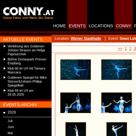
HOME
EVENTS
LOCATIONS
CONNY
Location:
Wiener Stadthalle
Event:
Swan Lake
AKTUELLE EVENTS
Verleihung des Goldenen
<<
1
2
3
Johann Strauss an Helga
Papouschek
Bühne Donaupark Presse-
Empfang
Klub 66 im U4 mit Tamara
Mascara
Goldenen Spargel für Mike
Süsser&Johann-Philipp
Spiegelfeld
Klub 66 im U4 am
28.05.2026
EVENTS-ARCHIV
2026
Juli
Juni
Mai