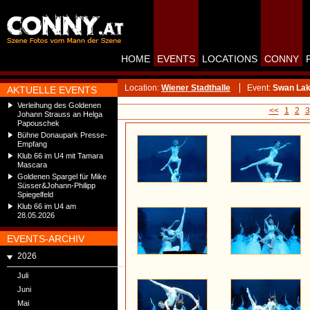
HOME
EVENTS
LOCATIONS
CONNY
Location:
Wiener Stadthalle
Event:
Swan Lake
AKTUELLE EVENTS
Verleihung des Goldenen
<<
1
2
3
Johann Strauss an Helga
Papouschek
Bühne Donaupark Presse-
Empfang
Klub 66 im U4 mit Tamara
Mascara
Goldenen Spargel für Mike
Süsser&Johann-Philipp
Spiegelfeld
Klub 66 im U4 am
28.05.2026
EVENTS-ARCHIV
2026
Juli
Juni
Mai