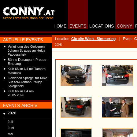
HOME
EVENTS
LOCATIONS
CONNY
Location:
Citroën Wien - Simmering
Event:
C
AKTUELLE EVENTS
2008)
Verleihung des Goldenen
Johann Strauss an Helga
Papouschek
Bühne Donaupark Presse-
Empfang
Klub 66 im U4 mit Tamara
Mascara
Goldenen Spargel für Mike
Süsser&Johann-Philipp
Spiegelfeld
Klub 66 im U4 am
28.05.2026
EVENTS-ARCHIV
2026
Juli
Juni
Mai