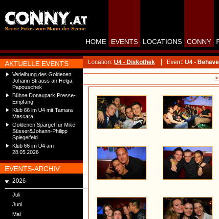
HOME
EVENTS
LOCATIONS
CONNY
Location:
U4 - Diskothek
Event:
U4 - Behave
AKTUELLE EVENTS
Verleihung des Goldenen
<
Johann Strauss an Helga
Papouschek
Bühne Donaupark Presse-
Empfang
Klub 66 im U4 mit Tamara
Mascara
Goldenen Spargel für Mike
Süsser&Johann-Philipp
Spiegelfeld
Klub 66 im U4 am
28.05.2026
EVENTS-ARCHIV
2026
Juli
Juni
Mai