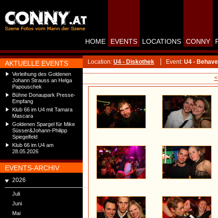
HOME
EVENTS
LOCATIONS
CONNY
Location:
U4 - Diskothek
Event:
U4 - Behave
AKTUELLE EVENTS
Verleihung des Goldenen
<
Johann Strauss an Helga
Papouschek
Bühne Donaupark Presse-
Empfang
Klub 66 im U4 mit Tamara
Mascara
Goldenen Spargel für Mike
Süsser&Johann-Philipp
Spiegelfeld
Klub 66 im U4 am
28.05.2026
EVENTS-ARCHIV
2026
Juli
Juni
Mai