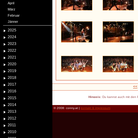
April
März
Februar
Jänner
2025
2024
2023
2022
2021
2020
2019
2018
2017
<<
2016
Hinweis:
Du kannst auch mit den P
2015
2014
© 2008: conny.at |
kontakt & impressum
2013
2012
2011
2010