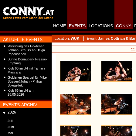
HOME
EVENTS
LOCATIONS
CONNY
Location:
WUK
Event:
James Cottrian & Ban
AKTUELLE EVENTS
Verleihung des Goldenen
<<
Johann Strauss an Helga
Papouschek
Bühne Donaupark Presse-
Empfang
Klub 66 im U4 mit Tamara
Mascara
Goldenen Spargel für Mike
Süsser&Johann-Philipp
Spiegelfeld
Klub 66 im U4 am
28.05.2026
EVENTS-ARCHIV
2026
Juli
Juni
Mai