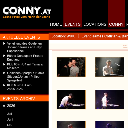
HOME
EVENTS
LOCATIONS
CONNY
Location:
WUK
Event:
James Cottrian & Ban
AKTUELLE EVENTS
Verleihung des Goldenen
<<
Johann Strauss an Helga
Papouschek
Bühne Donaupark Presse-
Empfang
Klub 66 im U4 mit Tamara
Mascara
Goldenen Spargel für Mike
Süsser&Johann-Philipp
Spiegelfeld
Klub 66 im U4 am
28.05.2026
EVENTS-ARCHIV
2026
Juli
Juni
Mai