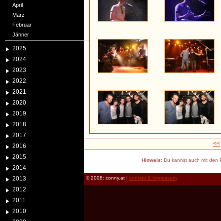
April
März
Februar
Jänner
2025
2024
2023
2022
2021
2020
2019
2018
2017
<<
2016
2015
Hinweis:
Du kannst auch mit den P
2014
2013
© 2008: conny.at |
kontakt & impressum
2012
2011
2010