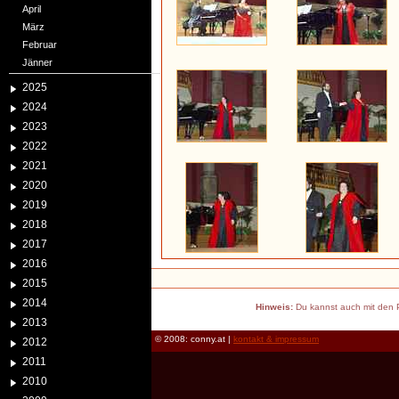
April
März
Februar
Jänner
2025
2024
2023
2022
2021
2020
2019
2018
2017
2016
2015
2014
Hinweis:
Du kannst auch mit den P
2013
© 2008: conny.at |
kontakt & impressum
2012
2011
2010