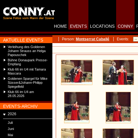
HOME
EVENTS
LOCATIONS
CONNY
Person:
Montserrat Caballé
Events:
AKTUELLE EVENTS
Verleihung des Goldenen
Johann Strauss an Helga
Papouschek
Bühne Donaupark Presse-
Empfang
Klub 66 im U4 mit Tamara
Mascara
Goldenen Spargel für Mike
Süsser&Johann-Philipp
Spiegelfeld
Klub 66 im U4 am
28.05.2026
EVENTS-ARCHIV
2026
Juli
Juni
Mai