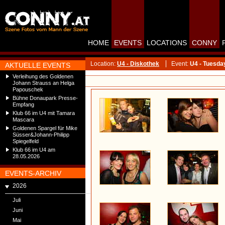
HOME
EVENTS
LOCATIONS
CONNY
Location:
U4 - Diskothek
Event:
U4 - Tuesda
AKTUELLE EVENTS
Verleihung des Goldenen
Johann Strauss an Helga
Papouschek
Bühne Donaupark Presse-
Empfang
Klub 66 im U4 mit Tamara
Mascara
Goldenen Spargel für Mike
Süsser&Johann-Philipp
Spiegelfeld
Klub 66 im U4 am
28.05.2026
EVENTS-ARCHIV
2026
Juli
Juni
Mai