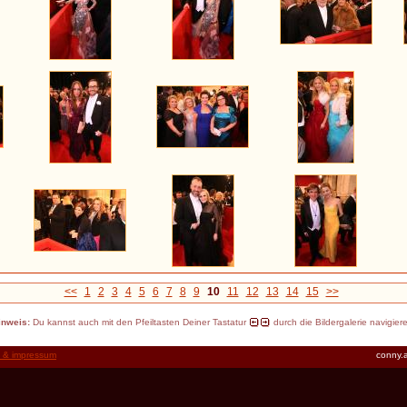
<<
1
2
3
4
5
6
7
8
9
10
11
12
13
14
15
>>
inweis:
Du kannst auch mit den Pfeiltasten Deiner Tastatur
durch die Bildergalerie navigier
t & impressum
conny.a