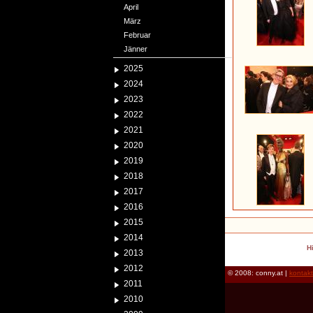
April
März
Februar
Jänner
2025
2024
2023
2022
2021
2020
2019
2018
2017
2016
2015
2014
H
2013
2012
© 2008: conny.at |
kontak
2011
2010