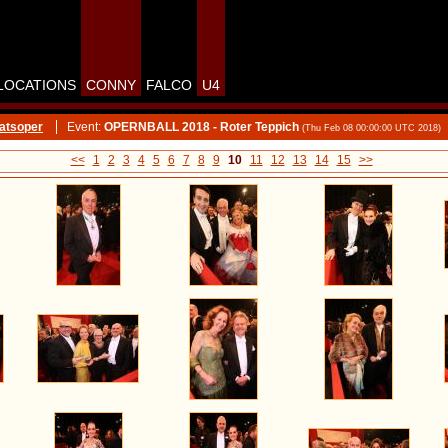
LOCATIONS
CONNY
FALCO
U4
atsoper
Event:
OPERNBALL 2018 - Roter Teppich
(Thu Feb 08 00:00:00 UTC 2018)
<<
1
2
3
4
5
6
7
8
9
10
11
12
13
14
15
>>