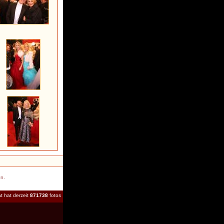
en.
t hat derzeit
871738
fotos