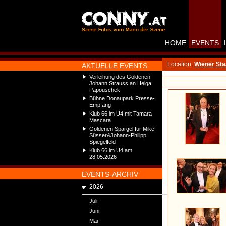
HOME
EVENTS
Location:
Wiener Sta
AKTUELLE EVENTS
Verleihung des Goldenen
Johann Strauss an Helga
Papouschek
Bühne Donaupark Presse-
Empfang
Klub 66 im U4 mit Tamara
Mascara
Goldenen Spargel für Mike
Süsser&Johann-Philipp
Spiegelfeld
Klub 66 im U4 am
28.05.2026
EVENTS-ARCHIV
2026
Juli
Juni
Mai