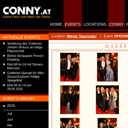
HOME
EVENTS
LOCATIONS
CONNY
Location:
Wiener Staatsoper
Event:
OPERNBA
AKTUELLE EVENTS
Verleihung des Goldenen
<<
1
2
3
4
Johann Strauss an Helga
Papouschek
Bühne Donaupark Presse-
Empfang
Klub 66 im U4 mit Tamara
Mascara
Goldenen Spargel für Mike
Süsser&Johann-Philipp
Spiegelfeld
Klub 66 im U4 am
28.05.2026
EVENTS-ARCHIV
2026
Juli
Juni
Mai