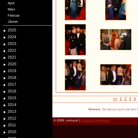
April
März
Februar
Jänner
2025
2024
2023
2022
2021
2020
2019
2018
2017
2016
2015
<<
1
2
3
4
2014
Hinweis:
Du kannst auch mit den P
2013
2012
© 2008: conny.at |
kontakt & impressum
2011
2010