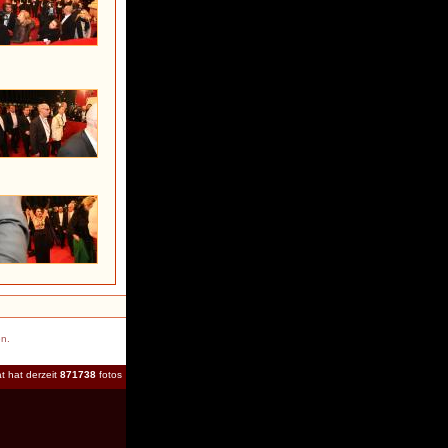
en.
t hat derzeit
871738
fotos