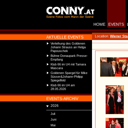
HOME
EVENTS
Location:
Wiener Sta
AKTUELLE EVENTS
Verleihung des Goldenen
Johann Strauss an Helga
Papouschek
Bühne Donaupark Presse-
Empfang
Klub 66 im U4 mit Tamara
Mascara
Goldenen Spargel für Mike
Süsser&Johann-Philipp
Spiegelfeld
Klub 66 im U4 am
28.05.2026
EVENTS-ARCHIV
2026
Juli
Juni
Mai