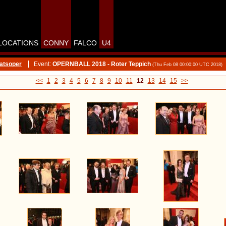
LOCATIONS
CONNY
FALCO
U4
atsoper
Event:
OPERNBALL 2018 - Roter Teppich
(Thu Feb 08 00:00:00 UTC 2018)
<<
1
2
3
4
5
6
7
8
9
10
11
12
13
14
15
>>