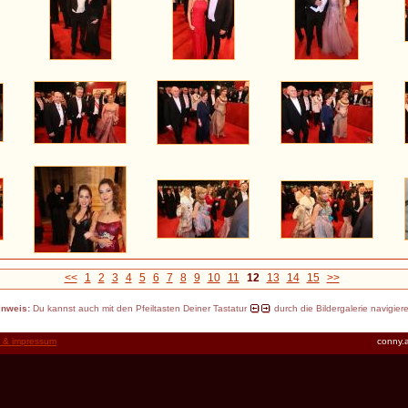
<<
1
2
3
4
5
6
7
8
9
10
11
12
13
14
15
>>
inweis:
Du kannst auch mit den Pfeiltasten Deiner Tastatur
durch die Bildergalerie navigier
t & impressum
conny.a