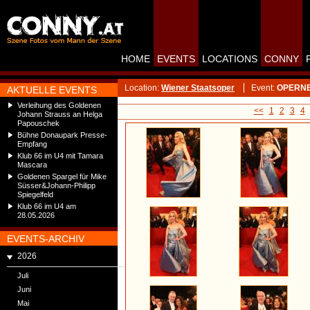
HOME
EVENTS
LOCATIONS
CONNY
Location:
Wiener Staatsoper
Event:
OPERNBA
AKTUELLE EVENTS
Verleihung des Goldenen
<<
1
2
3
4
Johann Strauss an Helga
Papouschek
Bühne Donaupark Presse-
Empfang
Klub 66 im U4 mit Tamara
Mascara
Goldenen Spargel für Mike
Süsser&Johann-Philipp
Spiegelfeld
Klub 66 im U4 am
28.05.2026
EVENTS-ARCHIV
2026
Juli
Juni
Mai